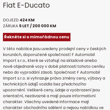
Fiat E-Ducato
DOJEZD
424 KM
ZÁRUKA
5 LET / 200 000 KM
Řekněte si o mimořádnou cenu
V této nabídce jsou uvedeny prodejní ceny v českých
korunách, doporučené společností F Automobil
Import s.r.o., které se vztahují na skladové anebo
nově objednané vozy v době platnosti tohoto ceníku
nebo do vyprodání zásob. Společnost F Automobil
Import s.r.o. si vyhrazuje právo změny ceny, výbavy a
technických údajů vozidla bez předchozího
upozornění. Veškeré ceny, údaje a vyobrazení jsou
orientační, nezávazné a mají pouze informativní
charakter. Všechny uvedené informace mají
charakter obchodního sdělení a nejsou nabídkou ve