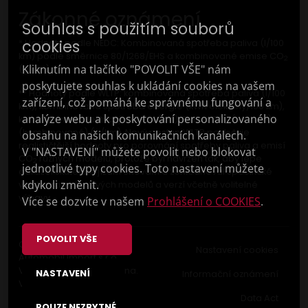
Zákonné oznámení
Souhlas s použitím souborů
cookies
* Hodnoty podle NEDC: Kombinovaná spotřeba paliva (l/100
km) podle směrnice 80/1268/EHS a kombinované emise CO
2
Kliknutím na tlačítko "POVOLIT VŠE" nám
(g/km).
poskytujete souhlas k ukládání cookies na vašem
** Hodnoty podle WLTP: kombinovaná spotřeba paliva (l/100
zařízení, což pomáhá ke správnému fungování a
km), kombinovaná spotřeba energie (kWh elektřiny/100 km),
analýze webu a k poskytování personalizovaného
kombinovaný elektrický dojezd (km); Emise CO
(vážené)
2
(kombinované) (g/km). Nový postup WLTP poskytuje
obsahu na našich komunikačních kanálech.
realističtější hodnoty pro porovnání spotřeby paliva a emisí
V "NASTAVENÍ" můžete povolit nebo blokovat
CO
různých modelů, protože byl navržen tak, aby lépe
2
jednotlivé typy cookies. Toto nastavení můžete
odrážel skutečné jízdní chování a zohledňoval specifické
kdykoli změnit.
vlastnosti jednotlivých modelů a verzí včetně volitelné
výbavy.
Více se dozvíte v našem
Prohlášení o COOKIES
.
POVOLIT VŠE
Copyright © 2023 F
Nastavení cookies
Automobil Import s.r.o.
Všechna práva vyhrazena.
NASTAVENÍ
Informační oznámení
Vyrobilo
Picabo.cz, a.s.
Data Act
POUZE NEZBYTNÉ