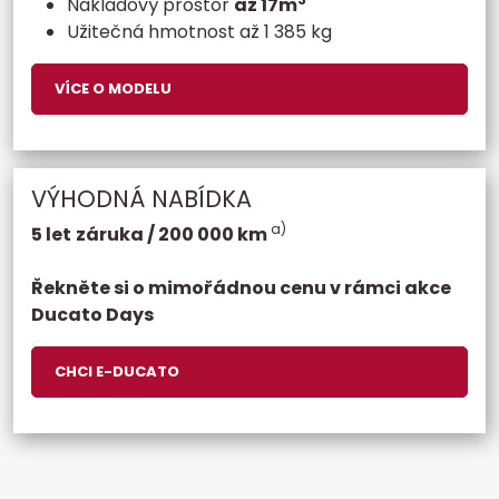
Nákladový prostor
až 17m
Užitečná hmotnost až 1 385 kg
VÍCE O MODELU
VÝHODNÁ NABÍDKA
a)
5 let
záruka / 200 000 km
Řekněte si o mimořádnou cenu v rámci akce
Ducato Days
CHCI E-DUCATO