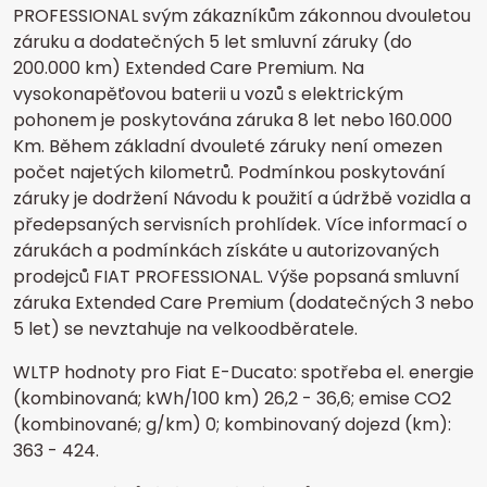
PROFESSIONAL svým zákazníkům zákonnou dvouletou
záruku a dodatečných 5 let smluvní záruky (do
200.000 km) Extended Care Premium. Na
vysokonapěťovou baterii u vozů s elektrickým
pohonem je poskytována záruka 8 let nebo 160.000
Km. Během základní dvouleté záruky není omezen
počet najetých kilometrů. Podmínkou poskytování
záruky je dodržení Návodu k použití a údržbě vozidla a
předepsaných servisních prohlídek. Více informací o
zárukách a podmínkách získáte u autorizovaných
prodejců FIAT PROFESSIONAL. Výše popsaná smluvní
záruka Extended Care Premium (dodatečných 3 nebo
5 let) se nevztahuje na velkoodběratele.
WLTP hodnoty pro Fiat E-Ducato: spotřeba el. energie
(kombinovaná; kWh/100 km) 26,2 - 36,6; emise CO2
(kombinované; g/km) 0; kombinovaný dojezd (km):
363 - 424.