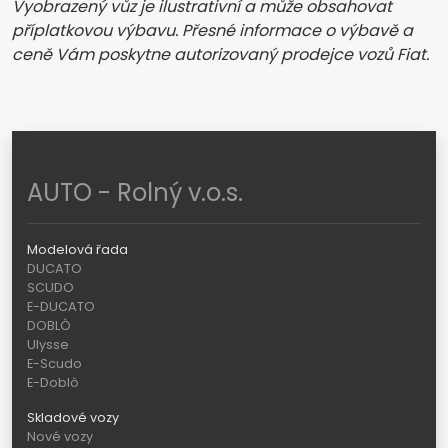
Vyobrazený vůz je ilustrativní a může obsahovat
příplatkovou výbavu. Přesné informace o výbavě a
ceně Vám poskytne autorizovaný prodejce vozů Fiat.
AUTO - Rolný v.o.s.
Modelová řada
DUCATO
SCUDO
E-DUCATO
DOBLÒ
Ulysse
E-Scudo
E-Doblò
Skladové vozy
Nové vozy