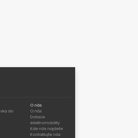
O nás
vka do
O nás
Dotace
elektromobility
Kde nás najdete
Kontaktujte nás