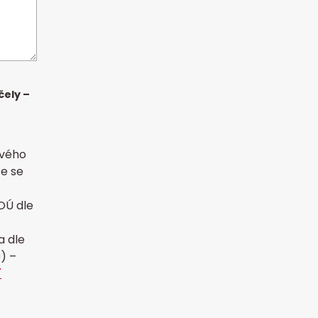
čely –
vého
te se
OÚ dle
a dle
) –
í