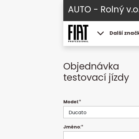
AUTO - Rolný v.o.
Další znač
Objednávka
testovací jízdy
:*
Model
:*
Jméno