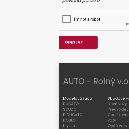
* povinná položka
ODESLAT
AUTO - Rolný v.o.
Modelová řada
Skladové v
DUCATO
Nové vozy
SCUDO
Předváděcí
E-DUCATO
Certifikova
DOBLÒ
vozy
Ulysse
Ojeté vozy