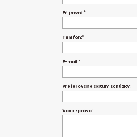
:*
Příjmení
:*
Telefon
:*
E-mail
:
Preferované datum schůzky
:
Vaše zpráva