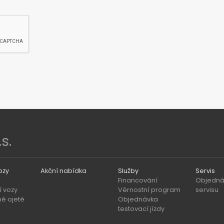
s.
ozy
Akční nabídka
Služby
Servis
Financování
Objedná
 vozy
Věrnostní program
servisu
né ojeté
Objednávka
testovací jízdy