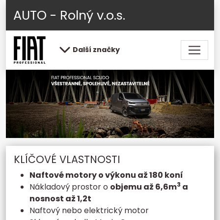
AUTO - Rolný v.o.s.
Další značky
KLÍČOVÉ VLASTNOSTI
Naftové motory o výkonu až 180 koní
3
Nákladový prostor o
objemu až 6,6m
a
nosnost až 1,2t
Naftový nebo elektrický motor