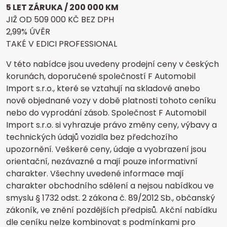
5 LET ZÁRUKA / 200 000 KM
JIŽ OD 509 000 KČ BEZ DPH
2,99% ÚVĚR
TAKÉ V EDICI PROFESSIONAL
V této nabídce jsou uvedeny prodejní ceny v českých
korunách, doporučené společností F Automobil
Import s.r.o., které se vztahují na skladové anebo
nově objednané vozy v době platnosti tohoto ceníku
nebo do vyprodání zásob. Společnost F Automobil
Import s.r.o. si vyhrazuje právo změny ceny, výbavy a
technických údajů vozidla bez předchozího
upozornění. Veškeré ceny, údaje a vyobrazení
jsou
orientační, nezávazné a mají pouze informativní
charakter. Všechny uvedené informace mají
charakter obchodního sdělení a nejsou nabídkou ve
smyslu § 1732 odst. 2 zákona č. 89/2012 Sb.,
občanský
zákoník, ve znění pozdějších předpisů. Akční nabídku
dle ceníku nelze kombinovat s podmínkami pro