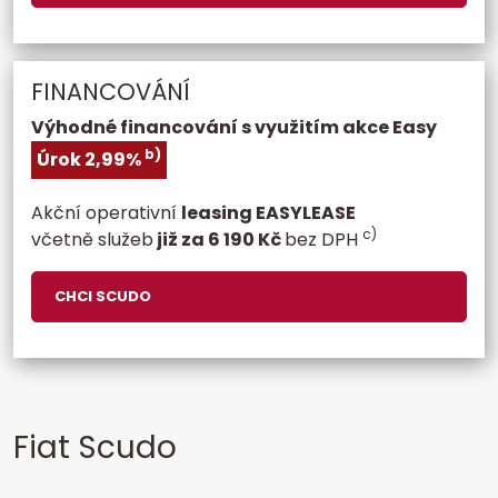
FINANCOVÁNÍ
Výhodné financování s využitím akce Easy
b)
Úrok 2,99%
Akční operativní
leasing EASYLEASE
c)
včetně služeb
již za 6 190 Kč
bez DPH
CHCI SCUDO
Fiat Scudo