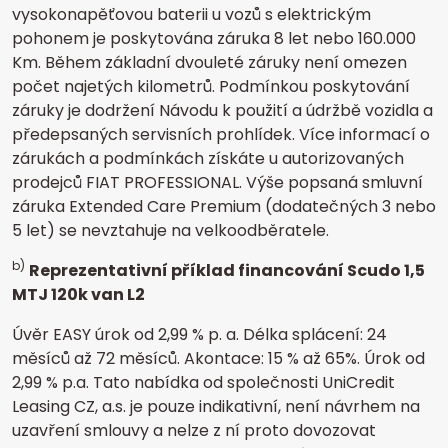
vysokonapěťovou baterii u vozů s elektrickým
pohonem je poskytována záruka 8 let nebo 160.000
Km. Během základní dvouleté záruky není omezen
počet najetých kilometrů. Podmínkou poskytování
záruky je dodržení Návodu k použití a údržbě vozidla a
předepsaných servisních prohlídek. Více informací o
zárukách a podmínkách získáte u autorizovaných
prodejců FIAT PROFESSIONAL. Výše popsaná smluvní
záruka Extended Care Premium (dodatečných 3 nebo
5 let) se nevztahuje na velkoodběratele.
b)
Reprezentativní příklad financování Scudo 1,5
MTJ 120k van L2
Úvěr EASY úrok od 2,99 % p. a. Délka splácení: 24
měsíců až 72 měsíců. Akontace: 15 % až 65%. Úrok od
2,99 % p.a.
Tato nabídka od společnosti UniCredit
Leasing CZ, a.s. je pouze indikativní, není návrhem na
uzavření smlouvy a nelze z ní proto dovozovat