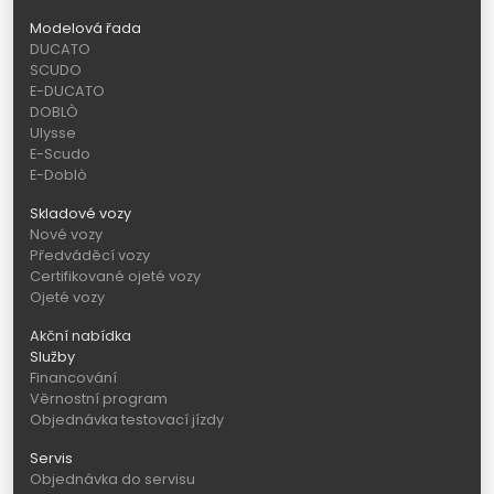
Modelová řada
DUCATO
SCUDO
E-DUCATO
DOBLÒ
Ulysse
E-Scudo
E-Doblò
Skladové vozy
Nové vozy
Předváděcí vozy
Certifikované ojeté vozy
Ojeté vozy
Akční nabídka
Služby
Financování
Věrnostní program
Objednávka testovací jízdy
Servis
Objednávka do servisu