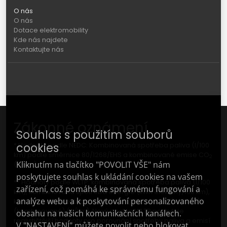
O nás
O nás
Dotace elektromobility
Kde nás najdete
Kontaktujte nás
Zákonné oznámení
Souhlas s použitím souborů
cookies
* Hodnoty podle NEDC: Kombinovaná spotřeba paliva (l/100
km) podle směrnice 80/1268/EHS a kombinované emise CO
2
Kliknutím na tlačítko "POVOLIT VŠE" nám
(g/km).
poskytujete souhlas k ukládání cookies na vašem
** Hodnoty podle WLTP: kombinovaná spotřeba paliva (l/100
zařízení, což pomáhá ke správnému fungování a
km), kombinovaná spotřeba energie (kWh elektřiny/100 km),
analýze webu a k poskytování personalizovaného
kombinovaný elektrický dojezd (km); Emise CO
(vážené)
2
(kombinované) (g/km). Nový postup WLTP poskytuje
obsahu na našich komunikačních kanálech.
realističtější hodnoty pro porovnání spotřeby paliva a emisí
V "NASTAVENÍ" můžete povolit nebo blokovat