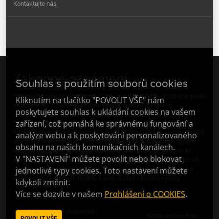
Kontaktujte nás
Zákonné oznámení
Souhlas s použitím souborů cookies
* Hodnoty podle NEDC: Kombinovaná spotřeba paliva (l/100 km) podle
Kliknutím na tlačítko "POVOLIT VŠE" nám
směrnice 80/1268/EHS a kombinované emise CO
(g/km).
2
poskytujete souhlas k ukládání cookies na vašem
zařízení, což pomáhá ke správnému fungování a
** Hodnoty podle WLTP: kombinovaná spotřeba paliva (l/100 km),
kombinovaná spotřeba energie (kWh elektřiny/100 km), kombinovaný
analýze webu a k poskytování personalizovaného
elektrický dojezd (km); Emise CO
(vážené) (kombinované) (g/km).
2
obsahu na našich komunikačních kanálech.
Nový postup WLTP poskytuje realističtější hodnoty pro porovnání
V "NASTAVENÍ" můžete povolit nebo blokovat
spotřeby paliva a emisí CO
různých modelů, protože byl navržen tak,
2
aby lépe odrážel skutečné jízdní chování a zohledňoval specifické
jednotlivé typy cookies. Toto nastavení můžete
vlastnosti jednotlivých modelů a verzí včetně volitelné výbavy.
kdykoli změnit.
Více se dozvíte v našem
Prohlášení o COOKIES
.
Copyright © 2023 F Automobil
Nastavení cookies
POVOLIT VŠE