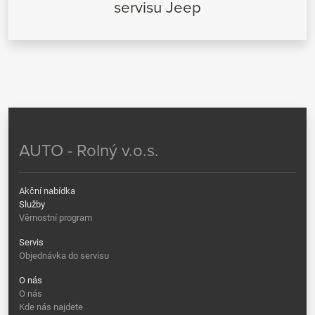
servisu
Jeep
AUTO - Rolný v.o.s.
Akční nabídka
Služby
Věrnostní program
Servis
Objednávka do servisu
O nás
O nás
Kde nás najdete