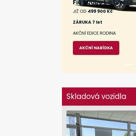
Fiat Qubo L a Ulysse
JIŽ OD
499 900 Kč
ZÁRUKA 7 let
AKČNÍ EDICE RODINA
AKČNÍ NABÍDKA
Skladová vozidla