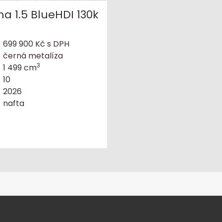
a 1.5 BlueHDI 130k
699 900 Kč s DPH
černá metalíza
3
1 499 cm
10
2026
nafta