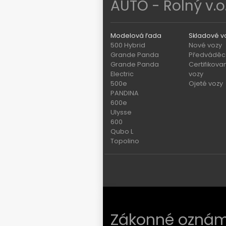
AUTO - Rolný v.o.
Modelová řada
Skladové v
500 Hybrid
Nové vozy
Grande Panda
Předváděcí
Grande Panda
Certifikova
Electric
vozy
500e
Ojeté vozy
PANDINA
600e
Ulysse
600
Qubo L
Topolino
Zákonné oznám