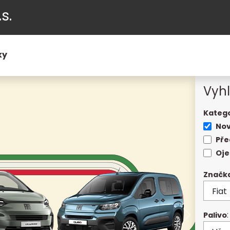
s.
ky
Vyhl
Katego
Nov
Pře
Oje
Značk
:
Palivo
Další