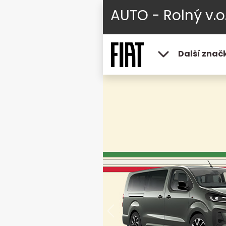
AUTO - Rolný v.o.
Další znač
Předchozí