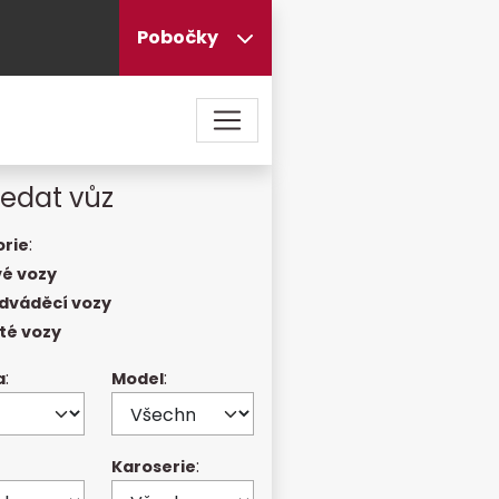
Pobočky
edat vůz
:
rie
é vozy
dváděcí vozy
té vozy
:
:
a
Model
:
Karoserie