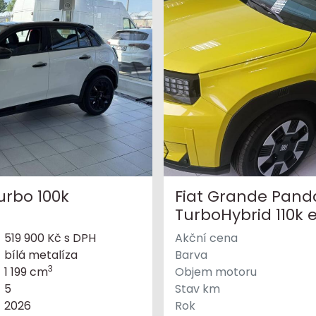
Turbo 100k
Fiat Grande Panda
TurboHybrid 110k
519 900 Kč s DPH
Akční cena
bílá metalíza
Barva
3
1 199 cm
Objem motoru
5
Stav km
2026
Rok