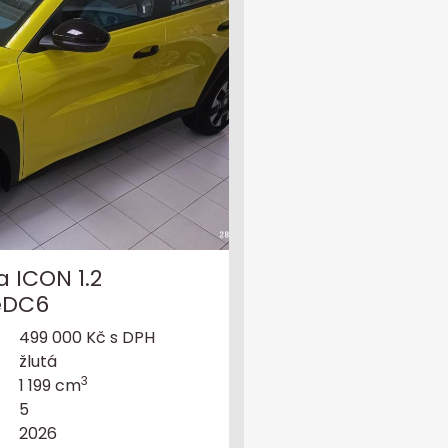
 ICON 1.2
 eDC6
499 000 Kč s DPH
žlutá
3
1 199 cm
5
2026