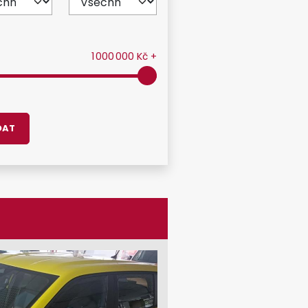
1 000 000
Kč
+
DAT