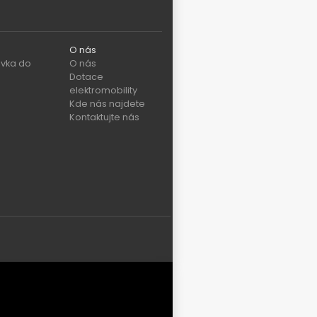
O nás
vka do
O nás
Dotace
elektromobility
Kde nás najdete
Kontaktujte nás