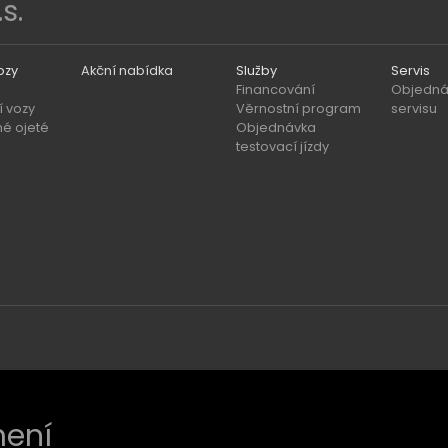
s.
ozy
Akční nabídka
Služby
Servis
Financování
Objedná
 vozy
Věrnostní program
servisu
né ojeté
Objednávka
testovací jízdy
ení