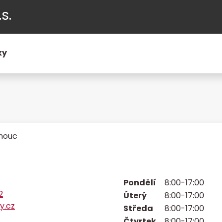
s.
ky
omouc
Pondělí
8:00-17:00
2
Úterý
8:00-17:00
y.cz
Středa
8:00-17:00
Čtvrtek
8:00-17:00