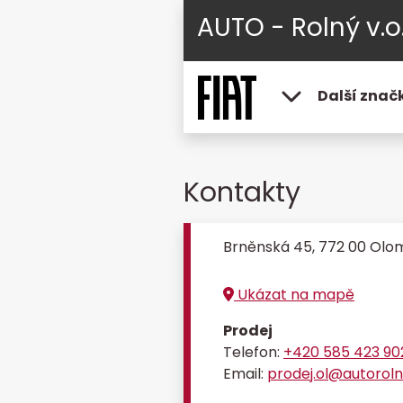
AUTO - Rolný v.o.
Další znač
Kontakty
Brněnská 45, 772 00 Ol
Ukázat na mapě
Prodej
Telefon:
+420 585 423 90
Email:
prodej.ol@autoroln