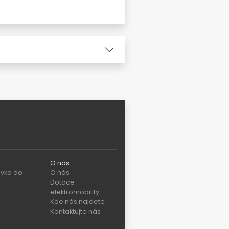
O nás
vka do
O nás
Dotace
elektromobility
Kde nás najdete
Kontaktujte nás