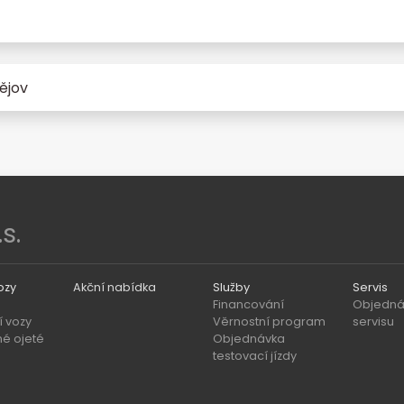
ějov
s.
ozy
Akční nabídka
Služby
Servis
Financování
Objedná
 vozy
Věrnostní program
servisu
né ojeté
Objednávka
testovací jízdy