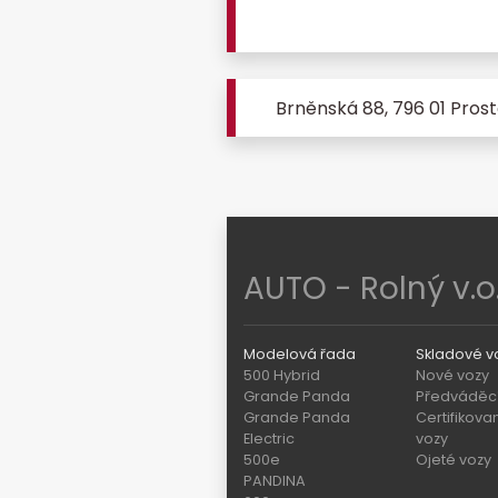
Brněnská 88, 796 01 Prost
AUTO - Rolný v.o.
Modelová řada
Skladové v
500 Hybrid
Nové vozy
Grande Panda
Předváděcí
Grande Panda
Certifikova
Electric
vozy
500e
Ojeté vozy
PANDINA