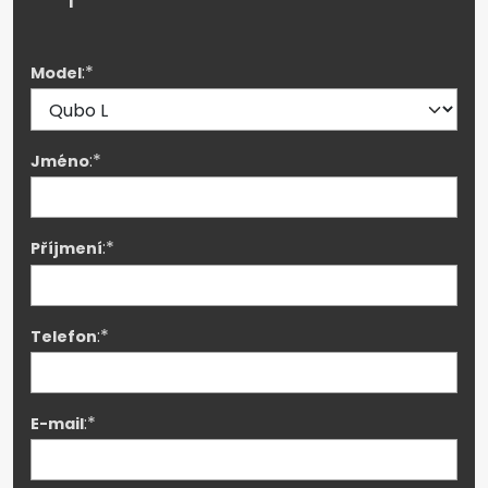
:*
Model
:*
Jméno
:*
Příjmení
:*
Telefon
:*
E-mail