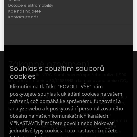
Dotace elektromobility
Kde nás najdete
Kontaktujte nás
Zákonné oznámení
Souhlas s použitím souborů
cookies
* Hodnoty podle NEDC: Kombinovaná spotřeba paliva (l/100
km) podle směrnice 80/1268/EHS a kombinované emise CO
2
Kliknutím na tlačítko "POVOLIT VŠE" nám
(g/km).
poskytujete souhlas k ukládání cookies na vašem
** Hodnoty podle WLTP: kombinovaná spotřeba paliva (l/100
zařízení, což pomáhá ke správnému fungování a
km), kombinovaná spotřeba energie (kWh elektřiny/100 km),
analýze webu a k poskytování personalizovaného
kombinovaný elektrický dojezd (km); Emise CO
(vážené)
2
(kombinované) (g/km). Nový postup WLTP poskytuje
obsahu na našich komunikačních kanálech.
realističtější hodnoty pro porovnání spotřeby paliva a emisí
V "NASTAVENÍ" můžete povolit nebo blokovat
CO
různých modelů, protože byl navržen tak, aby lépe
2
jednotlivé typy cookies. Toto nastavení můžete
odrážel skutečné jízdní chování a zohledňoval specifické