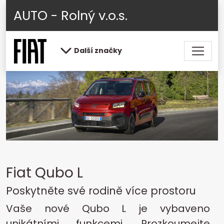
AUTO - Rolný v.o.s.
Další značky
Fiat Qubo L
Poskytněte své rodině více prostoru
Vaše nové Qubo L je vybaveno
unikátními funkcemi. Prozkoumejte