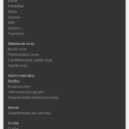
500e
PANDINA
600e
Ulysse
600
Qubo L
Topolino
Skladové vozy
Nové vozy
Předváděcí vozy
Certifikované ojeté vozy
Ojeté vozy
Akční nabídka
Služby
Financování
Věrnostní program
Objednávka testovací jízdy
Servis
Objednávka do servisu
O nás
O nás