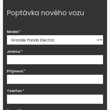
Poptávka nového vozu
:*
Model
:*
Jméno
:*
Příjmení
:*
Telefon