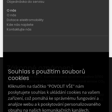
Objednávka do servisu
O nás
O nás
Dotace elektromobility
Kde nás najdete
Kontaktujte nás
Zákonné oznámení
Souhlas s použitím souborů
cookies
* Hodnoty podle NEDC: Kombinovaná spotřeba paliva (l/100
km) podle směrnice 80/1268/EHS a kombinované emise CO
2
Kliknutím na tlačítko "POVOLIT VŠE" nám
(g/km).
poskytujete souhlas k ukládání cookies na vašem
** Hodnoty podle WLTP: kombinovaná spotřeba paliva (l/100
zařízení, což pomáhá ke správnému fungování a
km), kombinovaná spotřeba energie (kWh elektřiny/100 km),
analýze webu a k poskytování personalizovaného
kombinovaný elektrický dojezd (km); Emise CO
(vážené)
2
(kombinované) (g/km). Nový postup WLTP poskytuje
obsahu na našich komunikačních kanálech.