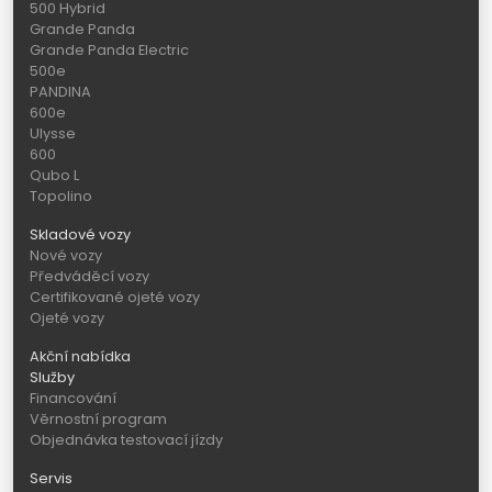
500 Hybrid
Grande Panda
Grande Panda Electric
500e
PANDINA
600e
Ulysse
600
Qubo L
Topolino
Skladové vozy
Nové vozy
Předváděcí vozy
Certifikované ojeté vozy
Ojeté vozy
Akční nabídka
Služby
Financování
Věrnostní program
Objednávka testovací jízdy
Servis